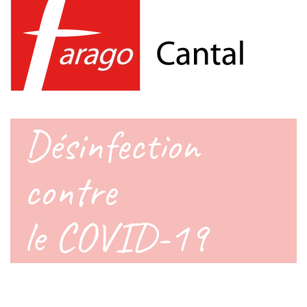
Désinfection
contre
le COVID-19