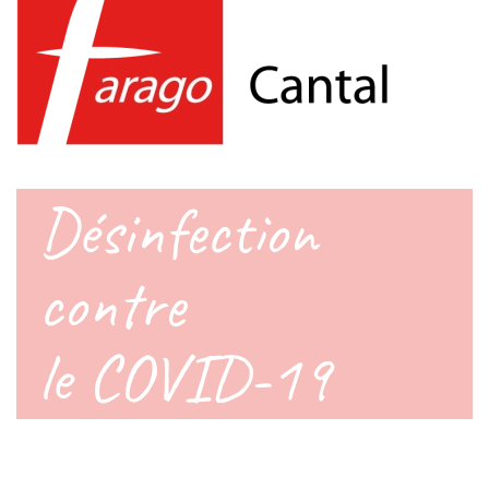
Désinfection
contre
le COVID-19