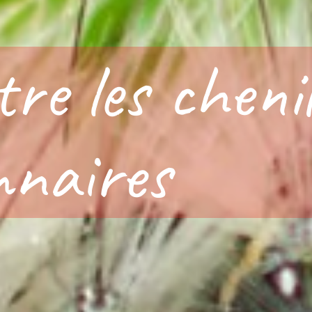
re les chenil
nnaires